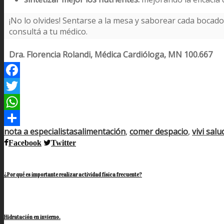
¡No lo olvides! Sentarse a la mesa y saborear cada bocado 
consultá a tu médico.
Dra. Florencia Rolandi, Médica Cardióloga, MN 100.667
Facebook
Twitter
WhatsApp
nota a especialistas
alimentación
,
comer despacio
,
vivi sal
Compartir
Facebook
Twitter
¿Por qué es importante realizar actividad física frecuente?
Hidratación en invierno.