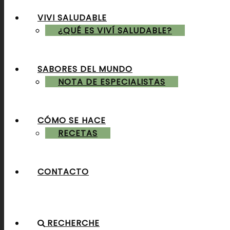
VIVI SALUDABLE
ALMUERZOS & CENAS
¿QUÉ ES VIVÍ SALUDABLE?
SABORES DEL MUNDO
POSTRES & TORTAS
NOTA DE ESPECIALISTAS
CÓMO SE HACE
RECETAS
CONTACTO
RECHERCHE