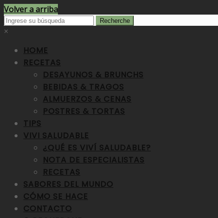
Volver a arriba
×
HOME
RECETAS
DESAYUNOS & BRUNCHS
BEBIDAS & TRAGOS
ALMUERZOS & CENAS
POSTRES & TORTAS
TIPS
VIVI SALUDABLE
¿QUÉ ES VIVÍ SALUDABLE?
NOTA DE ESPECIALISTAS
RECETAS
SABORES DEL MUNDO
CÓMO SE HACE
CONTACTO