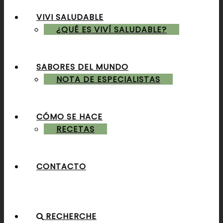
VIVI SALUDABLE
ALMUERZOS & CENAS
¿QUÉ ES VIVÍ SALUDABLE?
SABORES DEL MUNDO
POSTRES & TORTAS
NOTA DE ESPECIALISTAS
CÓMO SE HACE
RECETAS
CONTACTO
RECHERCHE