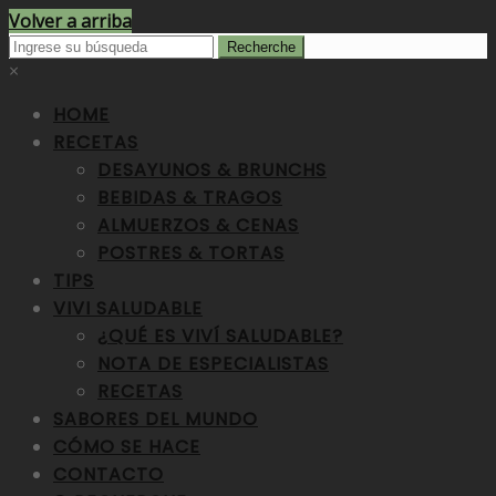
Volver a arriba
×
HOME
RECETAS
DESAYUNOS & BRUNCHS
BEBIDAS & TRAGOS
ALMUERZOS & CENAS
POSTRES & TORTAS
TIPS
VIVI SALUDABLE
¿QUÉ ES VIVÍ SALUDABLE?
NOTA DE ESPECIALISTAS
RECETAS
SABORES DEL MUNDO
CÓMO SE HACE
CONTACTO