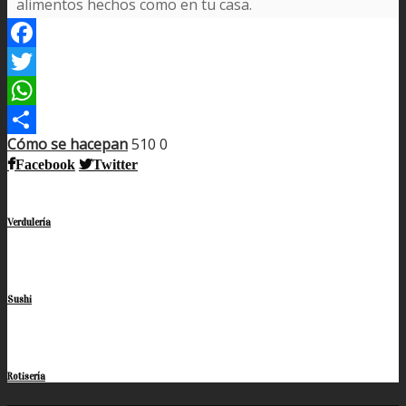
alimentos hechos como en tu casa.
Facebook
Twitter
WhatsApp
Cómo se hace
pan
510
0
Compartir
Facebook
Twitter
Verdulería
Sushi
Rotisería