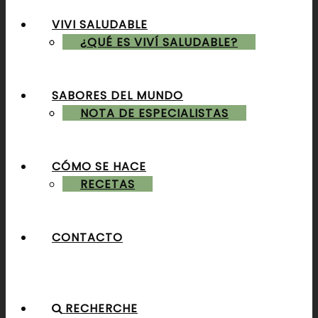
VIVI SALUDABLE
ALMUERZOS & CENAS
¿QUÉ ES VIVÍ SALUDABLE?
SABORES DEL MUNDO
POSTRES & TORTAS
NOTA DE ESPECIALISTAS
CÓMO SE HACE
RECETAS
CONTACTO
RECHERCHE