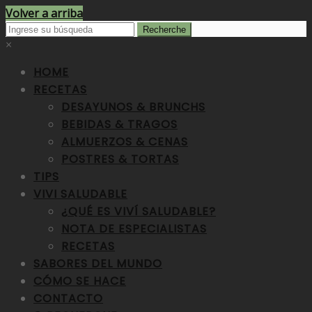
Volver a arriba
×
HOME
RECETAS
DESAYUNOS & BRUNCHS
BEBIDAS & TRAGOS
ALMUERZOS & CENAS
POSTRES & TORTAS
TIPS
VIVI SALUDABLE
¿QUÉ ES VIVÍ SALUDABLE?
NOTA DE ESPECIALISTAS
RECETAS
SABORES DEL MUNDO
CÓMO SE HACE
CONTACTO