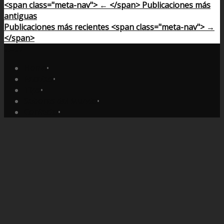
<span class="meta-nav"> ← </span> Publicaciones más
antiguas
Publicaciones más recientes <span class="meta-nav"> →
</span>
Home
•
Recetas
•
Tips
•
Sabores del Mundo
•
Contacto
•