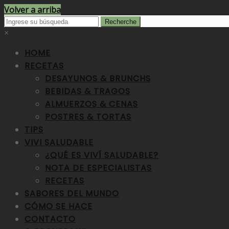
Volver a arriba
×
HOME
RECETAS
DESAYUNOS & BRUNCHS
BEBIDAS & TRAGOS
ALMUERZOS & CENAS
POSTRES & TORTAS
TIPS
VIVI SALUDABLE
¿QUÉ ES VIVÍ SALUDABLE?
NOTA DE ESPECIALISTAS
RECETAS
SABORES DEL MUNDO
CÓMO SE HACE
CONTACTO