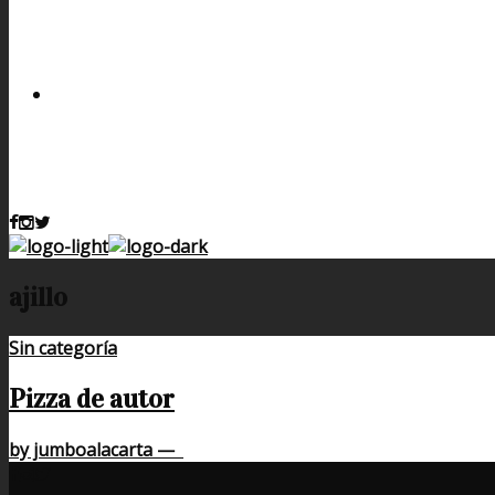
ajillo
Sin categoría
Pizza de autor
by jumboalacarta
—