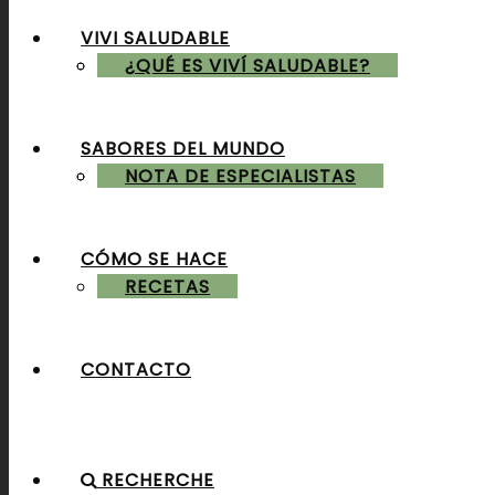
VIVI SALUDABLE
ALMUERZOS & CENAS
¿QUÉ ES VIVÍ SALUDABLE?
SABORES DEL MUNDO
POSTRES & TORTAS
NOTA DE ESPECIALISTAS
CÓMO SE HACE
RECETAS
CONTACTO
RECHERCHE