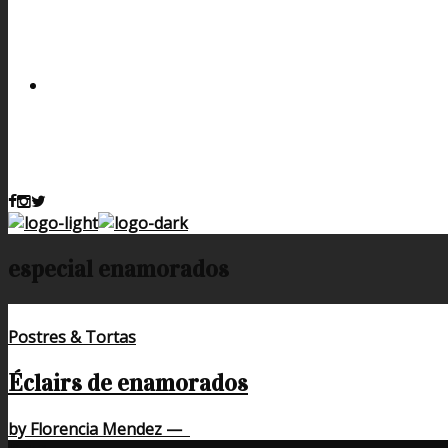
especial enamorados
Postres & Tortas
Éclairs de enamorados
by Florencia Mendez
—