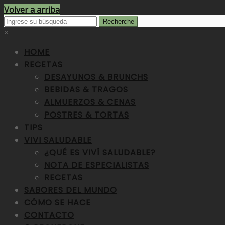
Volver a arriba
×
HOME
RECETAS
DESAYUNOS & BRUNCHS
BEBIDAS & TRAGOS
ALMUERZOS & CENAS
POSTRES & TORTAS
TIPS
VIVI SALUDABLE
¿QUÉ ES VIVÍ SALUDABLE?
NOTA DE ESPECIALISTAS
RECETAS
SABORES DEL MUNDO
CÓMO SE HACE
CONTACTO