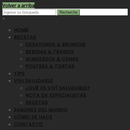
Volver a arriba
×
HOME
RECETAS
DESAYUNOS & BRUNCHS
BEBIDAS & TRAGOS
ALMUERZOS & CENAS
POSTRES & TORTAS
TIPS
VIVI SALUDABLE
¿QUÉ ES VIVÍ SALUDABLE?
NOTA DE ESPECIALISTAS
RECETAS
SABORES DEL MUNDO
CÓMO SE HACE
CONTACTO