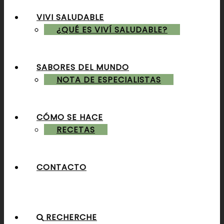
VIVI SALUDABLE
ALMUERZOS & CENAS
¿QUÉ ES VIVÍ SALUDABLE?
SABORES DEL MUNDO
POSTRES & TORTAS
NOTA DE ESPECIALISTAS
CÓMO SE HACE
RECETAS
CONTACTO
RECHERCHE