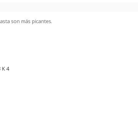
pasta son más picantes.
3 K
4