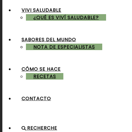
VIVI SALUDABLE
ALMUERZOS & CENAS
¿QUÉ ES VIVÍ SALUDABLE?
SABORES DEL MUNDO
POSTRES & TORTAS
NOTA DE ESPECIALISTAS
CÓMO SE HACE
RECETAS
CONTACTO
RECHERCHE