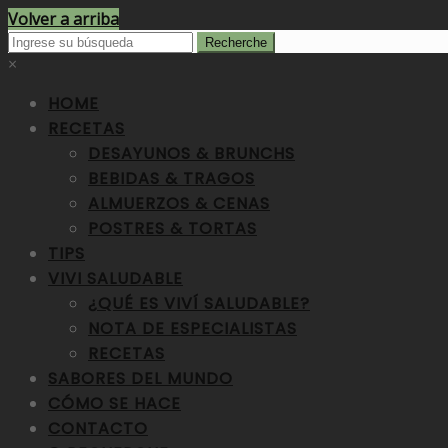
Volver a arriba
×
HOME
RECETAS
DESAYUNOS & BRUNCHS
BEBIDAS & TRAGOS
ALMUERZOS & CENAS
POSTRES & TORTAS
TIPS
VIVI SALUDABLE
¿QUÉ ES VIVÍ SALUDABLE?
NOTA DE ESPECIALISTAS
RECETAS
SABORES DEL MUNDO
CÓMO SE HACE
CONTACTO