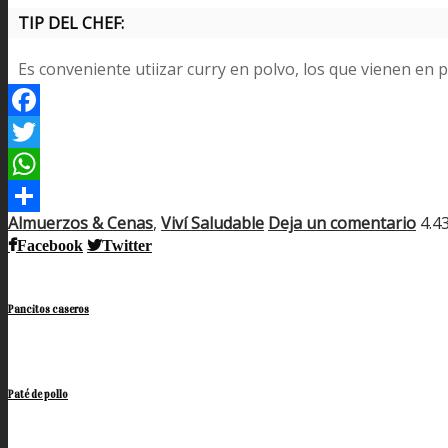
TIP DEL CHEF:
Es conveniente utiizar curry en polvo, los que vienen en 
Facebook
Twitter
WhatsApp
Almuerzos & Cenas
,
Viví Saludable
Deja un comentario
4.4
Compartir
Facebook
Twitter
Pancitos caseros
Paté de pollo