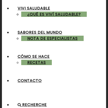
VIVI SALUDABLE
ALMUERZOS & CENAS
¿QUÉ ES VIVÍ SALUDABLE?
SABORES DEL MUNDO
POSTRES & TORTAS
NOTA DE ESPECIALISTAS
CÓMO SE HACE
RECETAS
CONTACTO
RECHERCHE