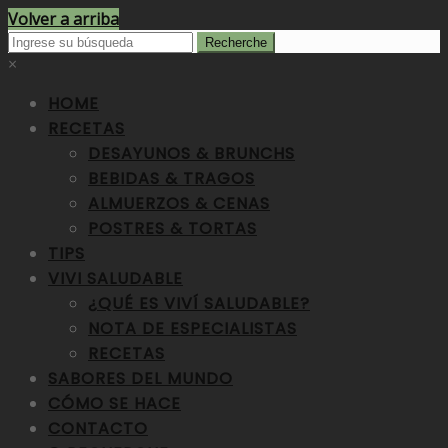
Volver a arriba
×
HOME
RECETAS
DESAYUNOS & BRUNCHS
BEBIDAS & TRAGOS
ALMUERZOS & CENAS
POSTRES & TORTAS
TIPS
VIVI SALUDABLE
¿QUÉ ES VIVÍ SALUDABLE?
NOTA DE ESPECIALISTAS
RECETAS
SABORES DEL MUNDO
CÓMO SE HACE
CONTACTO