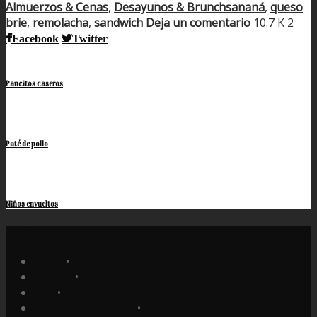
Almuerzos & Cenas
,
Desayunos & Brunchs
ananá
,
queso
Compartir
brie
,
remolacha
,
sandwich
Deja un comentario
10.7 K
2
Facebook
Twitter
Pancitos caseros
Paté de pollo
Niños envueltos
Home
•
Recetas
•
Tips
•
Sabores del Mundo
•