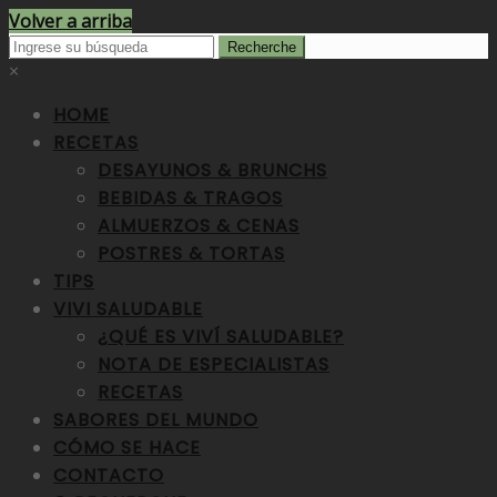
Volver a arriba
×
HOME
RECETAS
DESAYUNOS & BRUNCHS
BEBIDAS & TRAGOS
ALMUERZOS & CENAS
POSTRES & TORTAS
TIPS
VIVI SALUDABLE
¿QUÉ ES VIVÍ SALUDABLE?
NOTA DE ESPECIALISTAS
RECETAS
SABORES DEL MUNDO
CÓMO SE HACE
CONTACTO