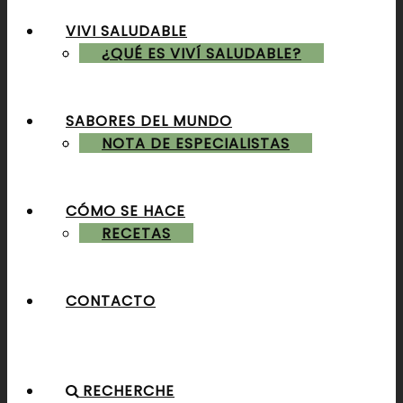
VIVI SALUDABLE
ALMUERZOS & CENAS
¿QUÉ ES VIVÍ SALUDABLE?
SABORES DEL MUNDO
POSTRES & TORTAS
NOTA DE ESPECIALISTAS
CÓMO SE HACE
RECETAS
CONTACTO
RECHERCHE