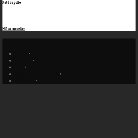
Paté de pollo
Niños envueltos
Home
•
Recetas
•
Tips
•
Sabores del Mundo
•
Contacto
•