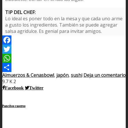
TIP DEL CHEF:
Lo ideal es poner todo en la mesa y que cada uno arme
a gusto los ingredientes. También se puede agregar
salsa agridulce. Es genial para invitar amigos.
Facebook
Twitter
WhatsApp
Almuerzos & Cenas
bowl
,
japón
,
sushi
Deja un comentario
Compartir
9.7 K
2
Facebook
Twitter
Pancitos caseros