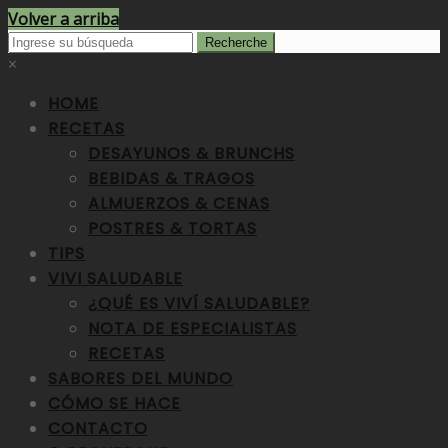
Volver a arriba
×
HOME
RECETAS
DESAYUNOS & BRUNCHS
BEBIDAS & TRAGOS
ALMUERZOS & CENAS
POSTRES & TORTAS
TIPS
VIVI SALUDABLE
¿QUÉ ES VIVÍ SALUDABLE?
NOTA DE ESPECIALISTAS
RECETAS
SABORES DEL MUNDO
CÓMO SE HACE
CONTACTO