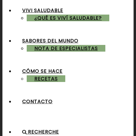
VIVI SALUDABLE
ALMUERZOS & CENAS
¿QUÉ ES VIVÍ SALUDABLE?
SABORES DEL MUNDO
POSTRES & TORTAS
NOTA DE ESPECIALISTAS
CÓMO SE HACE
RECETAS
CONTACTO
RECHERCHE