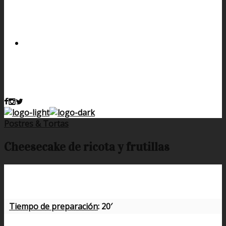
Postres & Tortas
Cheesecake de ricota y frutillas
Tiempo de preparación
: 20′