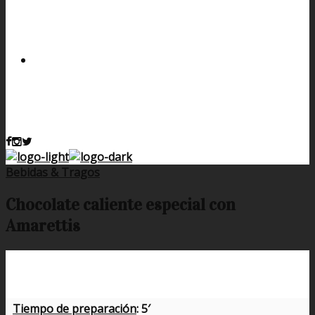
Bebidas & Tragos
Chocolate caliente especial con
Amarettis
Tiempo de preparación
: 5′