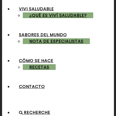
VIVI SALUDABLE
ALMUERZOS & CENAS
¿QUÉ ES VIVÍ SALUDABLE?
SABORES DEL MUNDO
POSTRES & TORTAS
NOTA DE ESPECIALISTAS
CÓMO SE HACE
RECETAS
CONTACTO
RECHERCHE