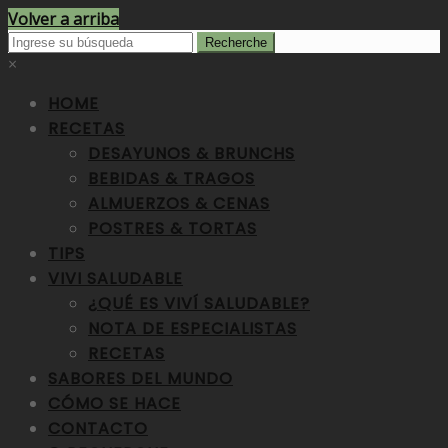
Volver a arriba
×
HOME
RECETAS
DESAYUNOS & BRUNCHS
BEBIDAS & TRAGOS
ALMUERZOS & CENAS
POSTRES & TORTAS
TIPS
VIVI SALUDABLE
¿QUÉ ES VIVÍ SALUDABLE?
NOTA DE ESPECIALISTAS
RECETAS
SABORES DEL MUNDO
CÓMO SE HACE
CONTACTO