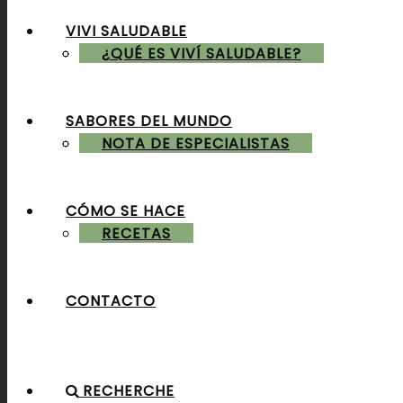
VIVI SALUDABLE
ALMUERZOS & CENAS
¿QUÉ ES VIVÍ SALUDABLE?
SABORES DEL MUNDO
POSTRES & TORTAS
NOTA DE ESPECIALISTAS
CÓMO SE HACE
RECETAS
CONTACTO
RECHERCHE