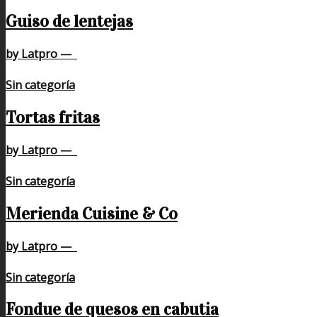
Guiso de lentejas
by Latpro
—
Sin categoría
Tortas fritas
by Latpro
—
Sin categoría
Merienda Cuisine & Co
by Latpro
—
Sin categoría
Fondue de quesos en cabutia