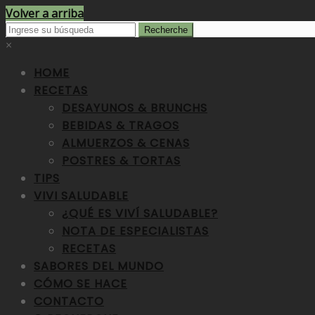
Volver a arriba
×
HOME
RECETAS
DESAYUNOS & BRUNCHS
BEBIDAS & TRAGOS
ALMUERZOS & CENAS
POSTRES & TORTAS
TIPS
VIVI SALUDABLE
¿QUÉ ES VIVÍ SALUDABLE?
NOTA DE ESPECIALISTAS
RECETAS
SABORES DEL MUNDO
CÓMO SE HACE
CONTACTO