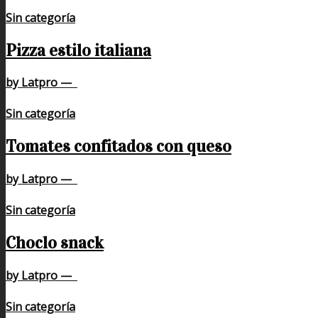
Sin categoría
Pizza estilo italiana
by Latpro
—
Sin categoría
Tomates confitados con queso
by Latpro
—
Sin categoría
Choclo snack
by Latpro
—
Sin categoría