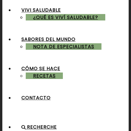
VIVI SALUDABLE
ALMUERZOS & CENAS
¿QUÉ ES VIVÍ SALUDABLE?
SABORES DEL MUNDO
POSTRES & TORTAS
NOTA DE ESPECIALISTAS
CÓMO SE HACE
RECETAS
CONTACTO
RECHERCHE