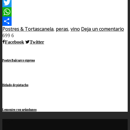
Facebook
Twitter
WhatsApp
Postres & Tortas
canela
,
peras
,
vino
Deja un comentario
Compartir
699
6
Facebook
Twitter
Postre Balcarce express
Helado de pistacho
Lemonies con arándanos