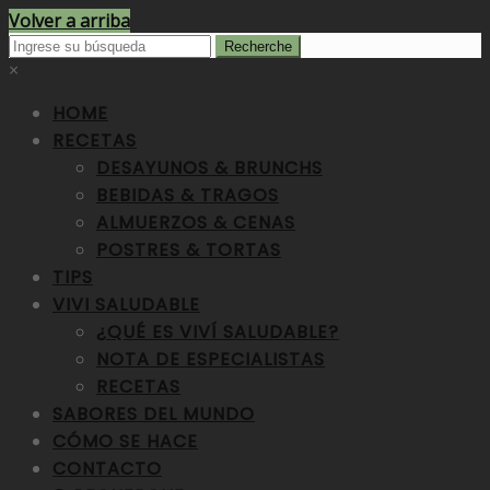
Volver a arriba
×
HOME
RECETAS
DESAYUNOS & BRUNCHS
BEBIDAS & TRAGOS
ALMUERZOS & CENAS
POSTRES & TORTAS
TIPS
VIVI SALUDABLE
¿QUÉ ES VIVÍ SALUDABLE?
NOTA DE ESPECIALISTAS
RECETAS
SABORES DEL MUNDO
CÓMO SE HACE
CONTACTO