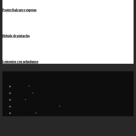
Postre Balcarce express
Helado de pistacho
Lemonies con arándanos
Home
•
Recetas
•
Tips
•
Sabores del Mundo
•
Contacto
•