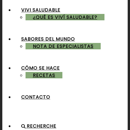
VIVI SALUDABLE
ALMUERZOS & CENAS
¿QUÉ ES VIVÍ SALUDABLE?
SABORES DEL MUNDO
POSTRES & TORTAS
NOTA DE ESPECIALISTAS
CÓMO SE HACE
RECETAS
CONTACTO
RECHERCHE