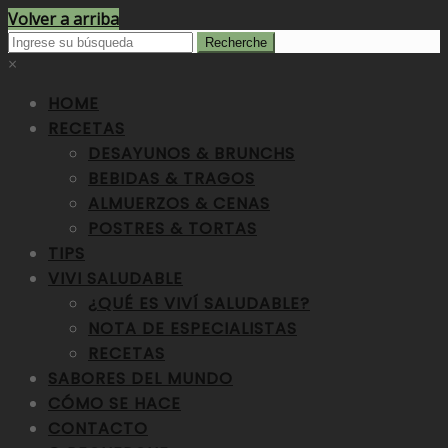
Volver a arriba
×
HOME
RECETAS
DESAYUNOS & BRUNCHS
BEBIDAS & TRAGOS
ALMUERZOS & CENAS
POSTRES & TORTAS
TIPS
VIVI SALUDABLE
¿QUÉ ES VIVÍ SALUDABLE?
NOTA DE ESPECIALISTAS
RECETAS
SABORES DEL MUNDO
CÓMO SE HACE
CONTACTO