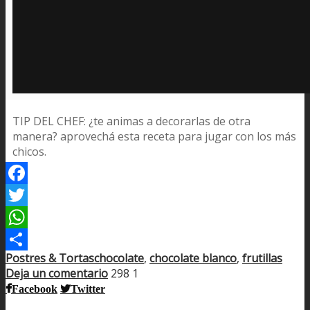
TIP DEL CHEF: ¿te animas a decorarlas de otra
manera? aprovechá esta receta para jugar con los más
chicos.
Facebook
Twitter
WhatsApp
Postres & Tortas
chocolate
,
chocolate blanco
,
frutillas
Compartir
Deja un comentario
298
1
Facebook
Twitter