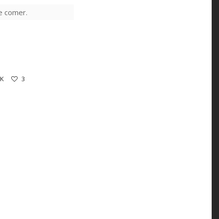
de comer.
 K
3