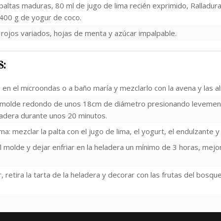
 paltas maduras, 80 ml de jugo de lima recién exprimido, Ralladura
400 g de yogur de coco.
 rojos variados, hojas de menta y azúcar impalpable.
S:
e en el microondas o a baño maría y mezclarlo con la avena y las 
n molde redondo de unos 18cm de diámetro presionando levement
eladera durante unos 20 minutos.
a: mezclar la palta con el jugo de lima, el yogurt, el endulzante y l
l molde y dejar enfriar en la heladera un mínimo de 3 horas, mejor
, retira la tarta de la heladera y decorar con las frutas del bosque