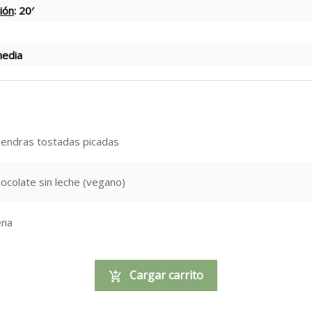
ión
: 20′
media
mendras tostadas picadas
ocolate sin leche (vegano)
ena
Cargar carrito