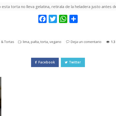
 esta torta no lleva gelatina, retirala de la heladera justo antes 
F
T
W
C
ac
w
h
o
e
itt
at
m
b
er
s
p
 & Tortas
lima
,
palta
,
torta
,
vegano
Deja un comentario
1.3
o
A
ar
o
p
ti
Facebook
Twitter
k
p
r
Lemonies con arándanos
Helado de pistacho