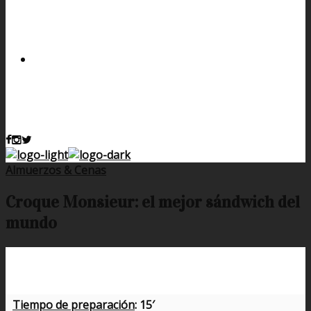
Almuerzos & Cenas
Croque Monsieur: el mejor sándwich del
mundo
Tiempo de preparación
: 15′