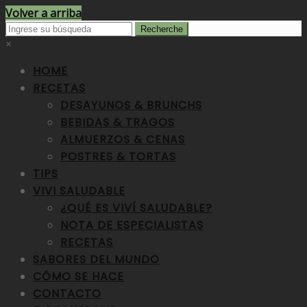
Volver a arriba
×
HOME
RECETAS
DESAYUNOS & BRUNCHS
BEBIDAS & TRAGOS
ALMUERZOS & CENAS
POSTRES & TORTAS
TIPS
VIVI SALUDABLE
¿QUÉ ES VIVÍ SALUDABLE?
NOTA DE ESPECIALISTAS
RECETAS
SABORES DEL MUNDO
CÓMO SE HACE
CONTACTO