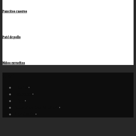
Pancitos caseros
Paté de pollo
Niños envueltos
Home
•
Recetas
•
Tips
•
Sabores del Mundo
•
Contacto
•