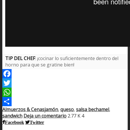
TIP DEL CHEF
: ¡cocinar lo suficientemente dentro del
horno para que se gratine bien!
Facebook
Twitter
WhatsApp
Almuerzos & Cenas
jamón
,
queso
,
salsa bechamel
,
Compartir
sandwich
Deja un comentario
2.77 K
4
Facebook
Twitter