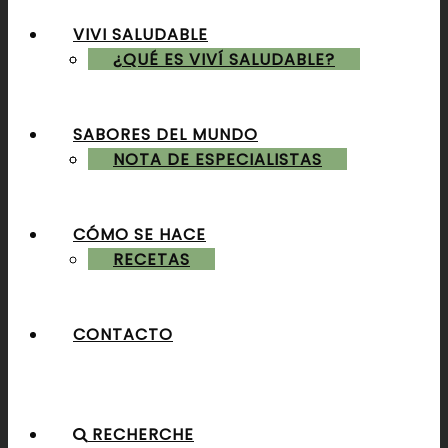
VIVI SALUDABLE
ALMUERZOS & CENAS
¿QUÉ ES VIVÍ SALUDABLE?
SABORES DEL MUNDO
POSTRES & TORTAS
NOTA DE ESPECIALISTAS
CÓMO SE HACE
RECETAS
CONTACTO
RECHERCHE