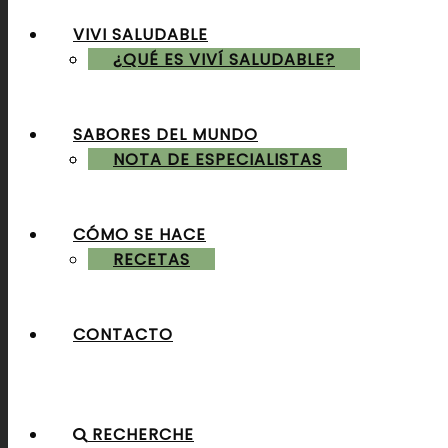
VIVI SALUDABLE
ALMUERZOS & CENAS
¿QUÉ ES VIVÍ SALUDABLE?
SABORES DEL MUNDO
POSTRES & TORTAS
NOTA DE ESPECIALISTAS
CÓMO SE HACE
RECETAS
CONTACTO
RECHERCHE