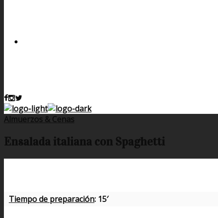
Almuerzos & Cenas
Ensalada italiana con Spaghetti
Tiempo de preparación
: 15′