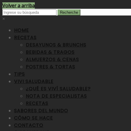
Volver a arriba
×
HOME
RECETAS
DESAYUNOS & BRUNCHS
BEBIDAS & TRAGOS
ALMUERZOS & CENAS
POSTRES & TORTAS
TIPS
VIVI SALUDABLE
¿QUÉ ES VIVÍ SALUDABLE?
NOTA DE ESPECIALISTAS
RECETAS
SABORES DEL MUNDO
CÓMO SE HACE
CONTACTO