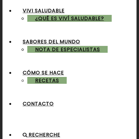
VIVI SALUDABLE
ALMUERZOS & CENAS
¿QUÉ ES VIVÍ SALUDABLE?
SABORES DEL MUNDO
POSTRES & TORTAS
NOTA DE ESPECIALISTAS
CÓMO SE HACE
RECETAS
CONTACTO
RECHERCHE