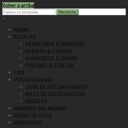
Volver a arriba
×
HOME
RECETAS
DESAYUNOS & BRUNCHS
BEBIDAS & TRAGOS
ALMUERZOS & CENAS
POSTRES & TORTAS
TIPS
VIVI SALUDABLE
¿QUÉ ES VIVÍ SALUDABLE?
NOTA DE ESPECIALISTAS
RECETAS
SABORES DEL MUNDO
CÓMO SE HACE
CONTACTO