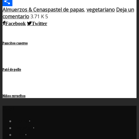
WhatsApp
Almuerzos & Cenas
pastel de papas
,
vegetariano
Deja un
Compartir
comentario
3.71 K
5
Facebook
Twitter
Pancitos caseros
Paté de pollo
Niños envueltos
Home
•
Recetas
•
Tips
•