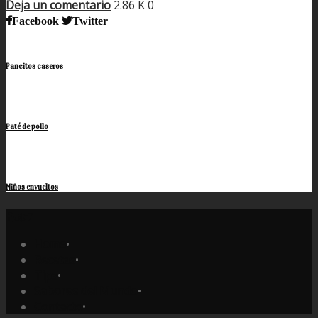
Deja un comentario
2.86 K
0
Facebook
Twitter
Pancitos caseros
Paté de pollo
Niños envueltos
Home
•
Recetas
•
Tips
•
Sabores del Mundo
•
Contacto
•