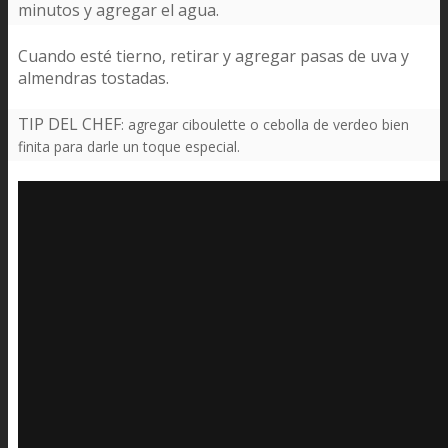
minutos y agregar el agua.
Cuando esté tierno, retirar y agregar pasas de uva y
almendras tostadas.
TIP DEL CHEF
:
agregar ciboulette o cebolla de verdeo bien
finita para darle un toque especial.