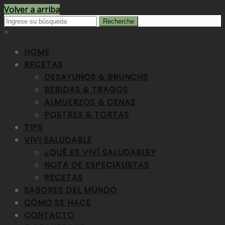
Volver a arriba
×
HOME
RECETAS
DESAYUNOS & BRUNCHS
BEBIDAS & TRAGOS
ALMUERZOS & CENAS
POSTRES & TORTAS
TIPS
VIVI SALUDABLE
¿QUÉ ES VIVÍ SALUDABLE?
NOTA DE ESPECIALISTAS
RECETAS
SABORES DEL MUNDO
CÓMO SE HACE
CONTACTO