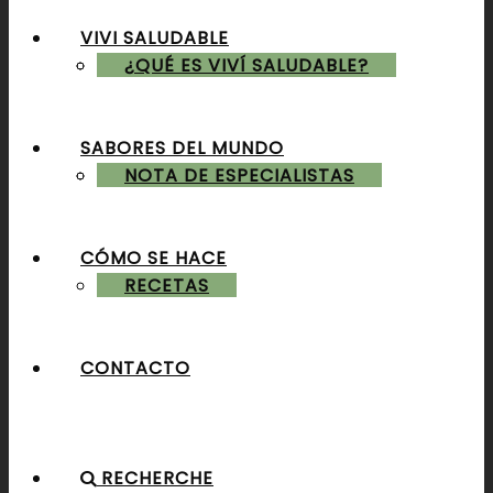
VIVI SALUDABLE
ALMUERZOS & CENAS
¿QUÉ ES VIVÍ SALUDABLE?
SABORES DEL MUNDO
POSTRES & TORTAS
NOTA DE ESPECIALISTAS
CÓMO SE HACE
RECETAS
CONTACTO
RECHERCHE