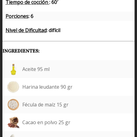
Tiempo de cocción
: 60′
Porciones
: 6
Nivel de Dificultad
: difícil
INGREDIENTES:
Aceite 95 ml
Harina leudante 90 gr
Fécula de maíz 15 gr
Cacao en polvo 25 gr