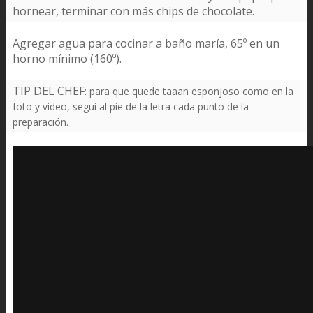
hornear, terminar con más chips de chocolate.
Agregar agua para cocinar a baño maría, 65º en un
horno mínimo (160º).
TIP DEL CHEF
:
para que quede taaan esponjoso como en la
foto y video, seguí al pie de la letra cada punto de la
preparación.