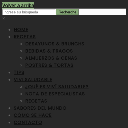
Volver a arriba
×
HOME
RECETAS
DESAYUNOS & BRUNCHS
BEBIDAS & TRAGOS
ALMUERZOS & CENAS
POSTRES & TORTAS
TIPS
VIVI SALUDABLE
¿QUÉ ES VIVÍ SALUDABLE?
NOTA DE ESPECIALISTAS
RECETAS
SABORES DEL MUNDO
CÓMO SE HACE
CONTACTO