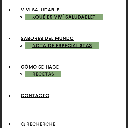
VIVI SALUDABLE
ALMUERZOS & CENAS
¿QUÉ ES VIVÍ SALUDABLE?
SABORES DEL MUNDO
POSTRES & TORTAS
NOTA DE ESPECIALISTAS
CÓMO SE HACE
RECETAS
CONTACTO
RECHERCHE