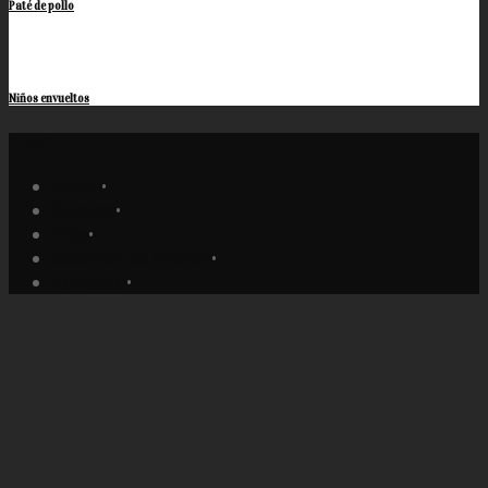
Paté de pollo
Niños envueltos
Home
•
Recetas
•
Tips
•
Sabores del Mundo
•
Contacto
•