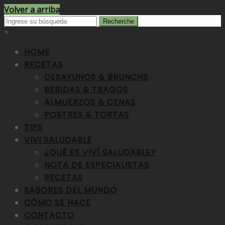
Volver a arriba
×
HOME
RECETAS
DESAYUNOS & BRUNCHS
BEBIDAS & TRAGOS
ALMUERZOS & CENAS
POSTRES & TORTAS
TIPS
VIVI SALUDABLE
¿QUÉ ES VIVÍ SALUDABLE?
NOTA DE ESPECIALISTAS
RECETAS
SABORES DEL MUNDO
CÓMO SE HACE
CONTACTO