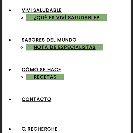
VIVI SALUDABLE
ALMUERZOS & CENAS
¿QUÉ ES VIVÍ SALUDABLE?
SABORES DEL MUNDO
POSTRES & TORTAS
NOTA DE ESPECIALISTAS
CÓMO SE HACE
RECETAS
CONTACTO
RECHERCHE