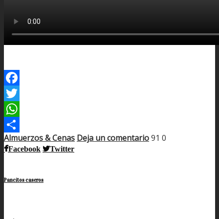
Facebook
Twitter
WhatsApp
Almuerzos & Cenas
Deja un comentario
91
0
Compartir
Facebook
Twitter
Pancitos caseros