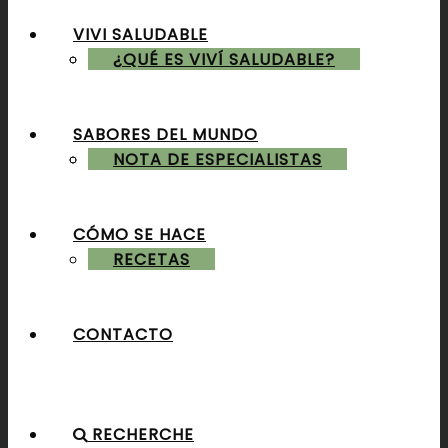
VIVI SALUDABLE
ALMUERZOS & CENAS
¿QUÉ ES VIVÍ SALUDABLE?
SABORES DEL MUNDO
POSTRES & TORTAS
NOTA DE ESPECIALISTAS
CÓMO SE HACE
RECETAS
CONTACTO
RECHERCHE