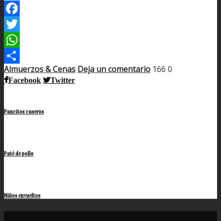
Facebook
Twitter
WhatsApp
Almuerzos & Cenas
Deja un comentario
166
0
Compartir
Facebook
Twitter
Pancitos caseros
Paté de pollo
Niños envueltos