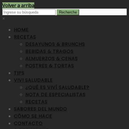
Volver a arriba
×
HOME
RECETAS
DESAYUNOS & BRUNCHS
BEBIDAS & TRAGOS
ALMUERZOS & CENAS
POSTRES & TORTAS
TIPS
VIVI SALUDABLE
¿QUÉ ES VIVÍ SALUDABLE?
NOTA DE ESPECIALISTAS
RECETAS
SABORES DEL MUNDO
CÓMO SE HACE
CONTACTO