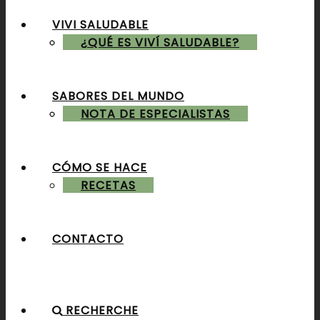
VIVI SALUDABLE
ALMUERZOS & CENAS
¿QUÉ ES VIVÍ SALUDABLE?
SABORES DEL MUNDO
POSTRES & TORTAS
NOTA DE ESPECIALISTAS
CÓMO SE HACE
RECETAS
CONTACTO
RECHERCHE