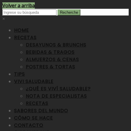
Volver a arriba
×
HOME
RECETAS
DESAYUNOS & BRUNCHS
BEBIDAS & TRAGOS
ALMUERZOS & CENAS
POSTRES & TORTAS
TIPS
VIVI SALUDABLE
¿QUÉ ES VIVÍ SALUDABLE?
NOTA DE ESPECIALISTAS
RECETAS
SABORES DEL MUNDO
CÓMO SE HACE
CONTACTO