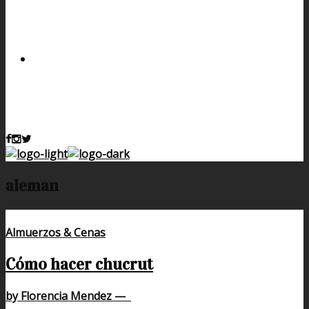
aleman
Almuerzos & Cenas
Cómo hacer chucrut
by Florencia Mendez
—