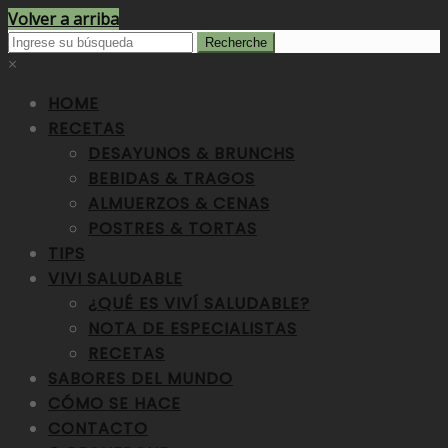
Volver a arriba
×
HOME
RECETAS
DESAYUNOS & BRUNCHS
BEBIDAS & TRAGOS
ALMUERZOS & CENAS
POSTRES & TORTAS
TIPS
VIVI SALUDABLE
¿QUÉ ES VIVÍ SALUDABLE?
NOTA DE ESPECIALISTAS
RECETAS
SABORES DEL MUNDO
CÓMO SE HACE
CONTACTO