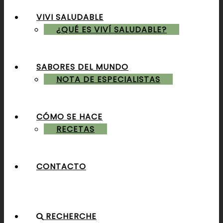
VIVI SALUDABLE
ALMUERZOS & CENAS
¿QUÉ ES VIVÍ SALUDABLE?
SABORES DEL MUNDO
POSTRES & TORTAS
NOTA DE ESPECIALISTAS
CÓMO SE HACE
RECETAS
CONTACTO
RECHERCHE