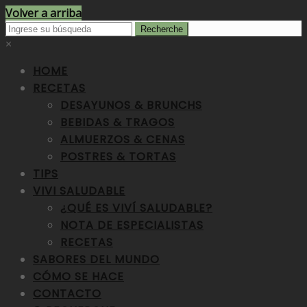
Volver a arriba
×
HOME
RECETAS
DESAYUNOS & BRUNCHS
BEBIDAS & TRAGOS
ALMUERZOS & CENAS
POSTRES & TORTAS
TIPS
VIVI SALUDABLE
¿QUÉ ES VIVÍ SALUDABLE?
NOTA DE ESPECIALISTAS
RECETAS
SABORES DEL MUNDO
CÓMO SE HACE
CONTACTO