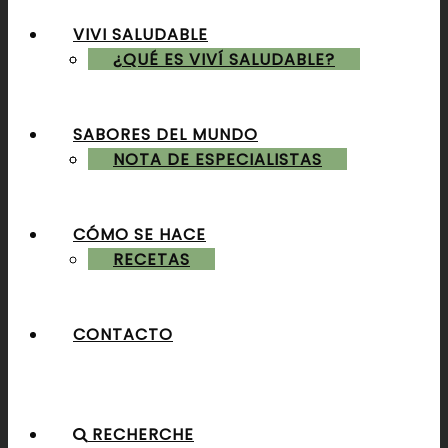
VIVI SALUDABLE
ALMUERZOS & CENAS
¿QUÉ ES VIVÍ SALUDABLE?
SABORES DEL MUNDO
POSTRES & TORTAS
NOTA DE ESPECIALISTAS
CÓMO SE HACE
RECETAS
CONTACTO
RECHERCHE