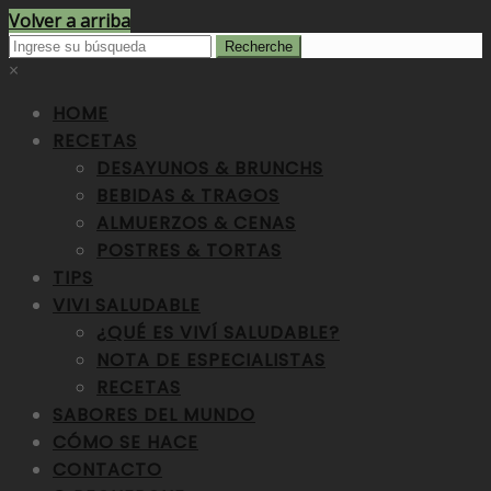
Volver a arriba
×
HOME
RECETAS
DESAYUNOS & BRUNCHS
BEBIDAS & TRAGOS
ALMUERZOS & CENAS
POSTRES & TORTAS
TIPS
VIVI SALUDABLE
¿QUÉ ES VIVÍ SALUDABLE?
NOTA DE ESPECIALISTAS
RECETAS
SABORES DEL MUNDO
CÓMO SE HACE
CONTACTO