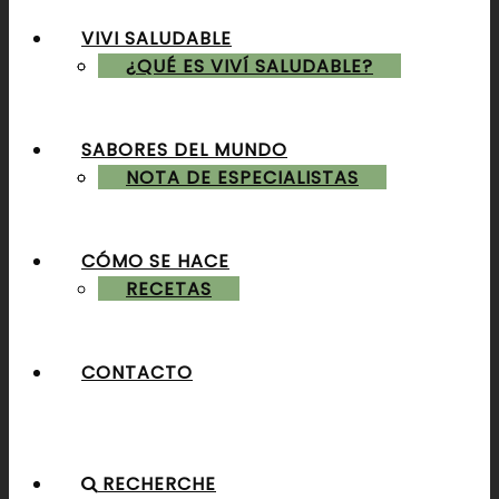
VIVI SALUDABLE
ALMUERZOS & CENAS
¿QUÉ ES VIVÍ SALUDABLE?
SABORES DEL MUNDO
POSTRES & TORTAS
NOTA DE ESPECIALISTAS
CÓMO SE HACE
RECETAS
CONTACTO
RECHERCHE