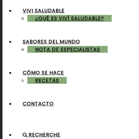
VIVI SALUDABLE
ALMUERZOS & CENAS
¿QUÉ ES VIVÍ SALUDABLE?
SABORES DEL MUNDO
POSTRES & TORTAS
NOTA DE ESPECIALISTAS
CÓMO SE HACE
RECETAS
CONTACTO
RECHERCHE