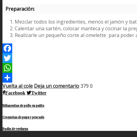
Preparación:
Mezclar todos los ingredientes, menos el jamón y bati
Calentar una sartén, colocar manteca y cocinar la pre
Realizarle un pequeño corte al omelette para poder ag
Facebook
Twitter
WhatsApp
Vuelta al cole
Deja un comentario
379
0
Compartir
Facebook
Twitter
Milanesitas de pollo en palito
Croquetas de papa y pescado
Budín de verduras