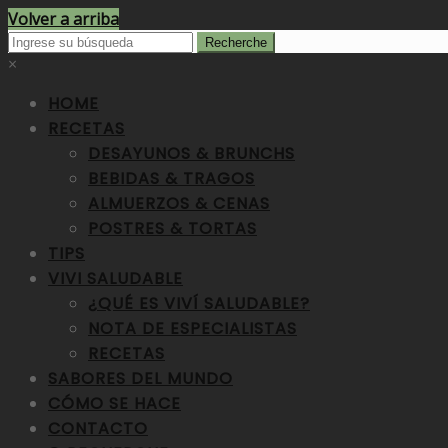
Volver a arriba
×
HOME
RECETAS
DESAYUNOS & BRUNCHS
BEBIDAS & TRAGOS
ALMUERZOS & CENAS
POSTRES & TORTAS
TIPS
VIVI SALUDABLE
¿QUÉ ES VIVÍ SALUDABLE?
NOTA DE ESPECIALISTAS
RECETAS
SABORES DEL MUNDO
CÓMO SE HACE
CONTACTO