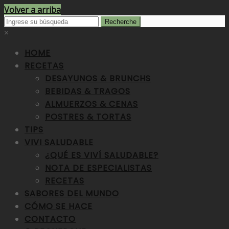
Volver a arriba
×
HOME
RECETAS
DESAYUNOS & BRUNCHS
BEBIDAS & TRAGOS
ALMUERZOS & CENAS
POSTRES & TORTAS
TIPS
VIVI SALUDABLE
¿QUÉ ES VIVÍ SALUDABLE?
NOTA DE ESPECIALISTAS
RECETAS
SABORES DEL MUNDO
CÓMO SE HACE
CONTACTO