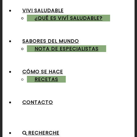
VIVI SALUDABLE
ALMUERZOS & CENAS
¿QUÉ ES VIVÍ SALUDABLE?
SABORES DEL MUNDO
POSTRES & TORTAS
NOTA DE ESPECIALISTAS
CÓMO SE HACE
RECETAS
CONTACTO
RECHERCHE