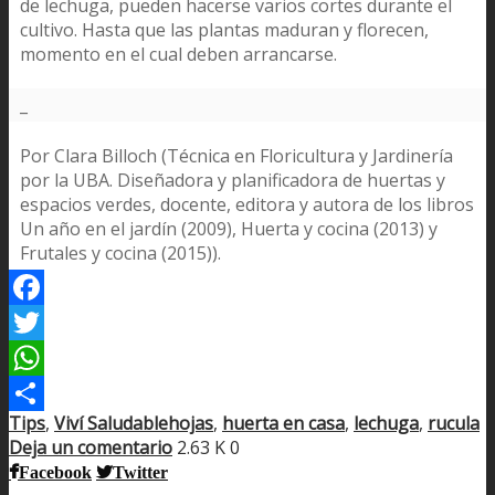
de lechuga, pueden hacerse varios cortes durante el
cultivo. Hasta que las plantas maduran y florecen,
momento en el cual deben arrancarse.
_
Por Clara Billoch (Técnica en Floricultura y Jardinería
por la UBA. Diseñadora y planificadora de huertas y
espacios verdes, docente, editora y autora de los libros
Un año en el jardín (2009), Huerta y cocina (2013) y
Frutales y cocina (2015)).
Facebook
Twitter
WhatsApp
Tips
,
Viví Saludable
hojas
,
huerta en casa
,
lechuga
,
rucula
Compartir
Deja un comentario
2.63 K
0
Facebook
Twitter