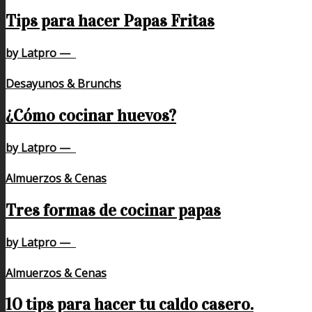
Tips para hacer Papas Fritas
by Latpro
—
Desayunos & Brunchs
¿Cómo cocinar huevos?
by Latpro
—
Almuerzos & Cenas
Tres formas de cocinar papas
by Latpro
—
Almuerzos & Cenas
10 tips para hacer tu caldo casero.