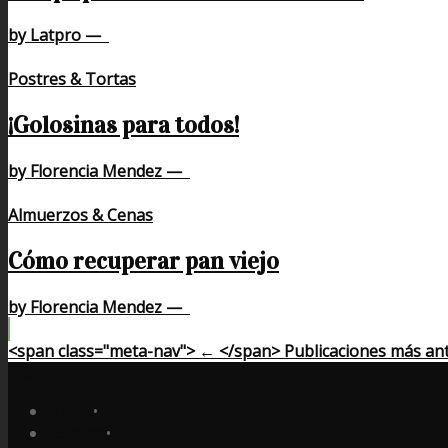
by Latpro
—
Postres & Tortas
¡Golosinas para todos!
by Florencia Mendez
—
Almuerzos & Cenas
Cómo recuperar pan viejo
by Florencia Mendez
—
<span class="meta-nav"> ← </span> Publicaciones más an
Home
•
Recetas
•