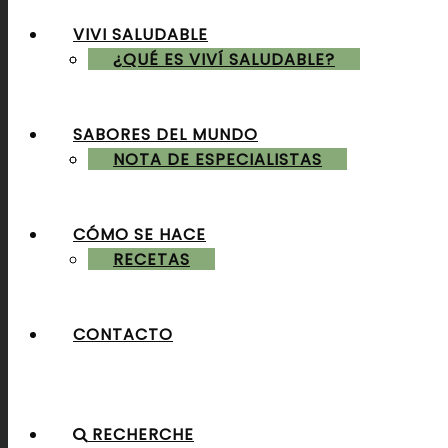
VIVI SALUDABLE
ALMUERZOS & CENAS
¿QUÉ ES VIVÍ SALUDABLE?
SABORES DEL MUNDO
POSTRES & TORTAS
NOTA DE ESPECIALISTAS
CÓMO SE HACE
RECETAS
CONTACTO
RECHERCHE