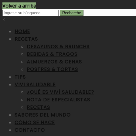
Volver a arriba
×
HOME
RECETAS
DESAYUNOS & BRUNCHS
BEBIDAS & TRAGOS
ALMUERZOS & CENAS
POSTRES & TORTAS
TIPS
VIVI SALUDABLE
¿QUÉ ES VIVÍ SALUDABLE?
NOTA DE ESPECIALISTAS
RECETAS
SABORES DEL MUNDO
CÓMO SE HACE
CONTACTO