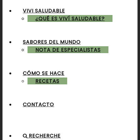
VIVI SALUDABLE
ALMUERZOS & CENAS
¿QUÉ ES VIVÍ SALUDABLE?
SABORES DEL MUNDO
POSTRES & TORTAS
NOTA DE ESPECIALISTAS
CÓMO SE HACE
RECETAS
CONTACTO
RECHERCHE