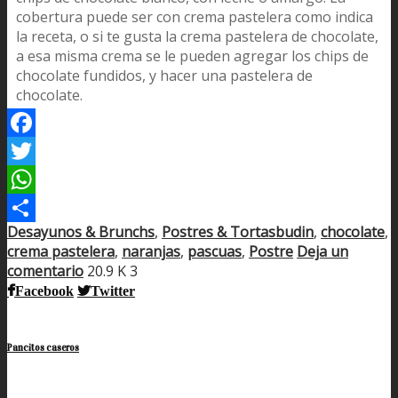
cobertura puede ser con crema pastelera como indica
la receta, o si te gusta la crema pastelera de chocolate,
a esa misma crema se le pueden agregar los chips de
chocolate fundidos, y hacer una pastelera de
chocolate.
Facebook
Twitter
WhatsApp
Desayunos & Brunchs
,
Postres & Tortas
budin
,
chocolate
,
Compartir
crema pastelera
,
naranjas
,
pascuas
,
Postre
Deja un
comentario
20.9 K
3
Facebook
Twitter
Pancitos caseros