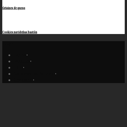
Grisines de queso
Cookies navideñas bastón
Home
•
Recetas
•
Tips
•
Sabores del Mundo
•
Contacto
•