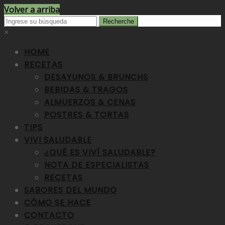
Volver a arriba
×
HOME
RECETAS
DESAYUNOS & BRUNCHS
BEBIDAS & TRAGOS
ALMUERZOS & CENAS
POSTRES & TORTAS
TIPS
VIVI SALUDABLE
¿QUÉ ES VIVÍ SALUDABLE?
NOTA DE ESPECIALISTAS
RECETAS
SABORES DEL MUNDO
CÓMO SE HACE
CONTACTO