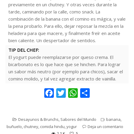
previamente en un chutney. Y otras veces durante la
tarde, caminando por la calle, como snack. La
combinación de la banana con el comino es mágica, y vale
la pena probarlo. Para ello, dejar reposar la mezcla en la
heladera para que macere, y finalmente freír en aceite
bien caliente. Un despertador de sentidos.
TIP DEL CHEF:
El yogurt puede reemplazarse por queso crema. El
bicarbonato es lo que hace que se hinchen. Para lograr
un sabor más neutro (por ejemplo para chicos), sacar el
comino molido, y tal vez agregar extracto de vainilla.
F
T
W
C
ac
w
h
o
e
itt
at
m
b
er
s
p
Desayunos & Brunchs
,
Sabores del Mundo
banana
,
buñuelo
,
chutney
,
comida hindu
,
yogur
Deja un comentario
o
A
ar
2.1 K
5