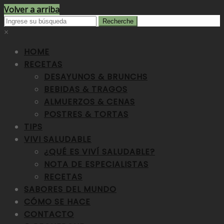
Volver a arriba
×
HOME
RECETAS
DESAYUNOS & BRUNCHS
BEBIDAS & TRAGOS
ALMUERZOS & CENAS
POSTRES & TORTAS
TIPS
VIVI SALUDABLE
¿QUÉ ES VIVÍ SALUDABLE?
NOTA DE ESPECIALISTAS
RECETAS
SABORES DEL MUNDO
CÓMO SE HACE
CONTACTO