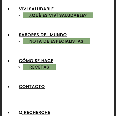
VIVI SALUDABLE
ALMUERZOS & CENAS
¿QUÉ ES VIVÍ SALUDABLE?
SABORES DEL MUNDO
POSTRES & TORTAS
NOTA DE ESPECIALISTAS
CÓMO SE HACE
RECETAS
CONTACTO
RECHERCHE