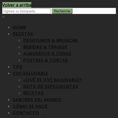
Volver a arriba
×
HOME
RECETAS
DESAYUNOS & BRUNCHS
BEBIDAS & TRAGOS
ALMUERZOS & CENAS
POSTRES & TORTAS
TIPS
VIVI SALUDABLE
¿QUÉ ES VIVÍ SALUDABLE?
NOTA DE ESPECIALISTAS
RECETAS
SABORES DEL MUNDO
CÓMO SE HACE
CONTACTO