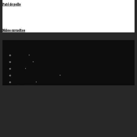
Paté de pollo
Niños envueltos
Home
•
Recetas
•
Tips
•
Sabores del Mundo
•
Contacto
•