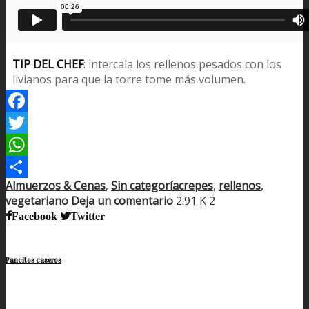
TIP DEL CHEF
: intercala los rellenos pesados con los
livianos para que la torre tome más volumen.
Facebook
Twitter
WhatsApp
Almuerzos & Cenas
,
Sin categoría
crepes
,
rellenos
,
Compartir
vegetariano
Deja un comentario
2.91 K
2
Facebook
Twitter
Pancitos caseros