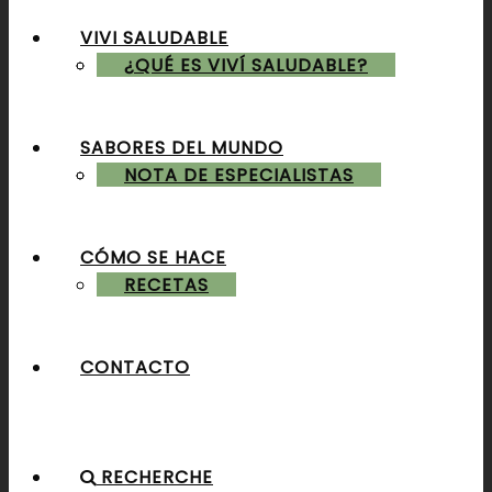
VIVI SALUDABLE
ALMUERZOS & CENAS
¿QUÉ ES VIVÍ SALUDABLE?
SABORES DEL MUNDO
POSTRES & TORTAS
NOTA DE ESPECIALISTAS
CÓMO SE HACE
RECETAS
CONTACTO
RECHERCHE