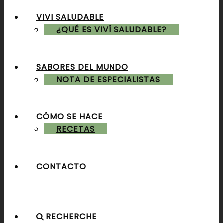
VIVI SALUDABLE
ALMUERZOS & CENAS
¿QUÉ ES VIVÍ SALUDABLE?
SABORES DEL MUNDO
POSTRES & TORTAS
NOTA DE ESPECIALISTAS
CÓMO SE HACE
RECETAS
CONTACTO
RECHERCHE