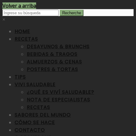
Volver a arriba
×
HOME
RECETAS
DESAYUNOS & BRUNCHS
BEBIDAS & TRAGOS
ALMUERZOS & CENAS
POSTRES & TORTAS
TIPS
VIVI SALUDABLE
¿QUÉ ES VIVÍ SALUDABLE?
NOTA DE ESPECIALISTAS
RECETAS
SABORES DEL MUNDO
CÓMO SE HACE
CONTACTO