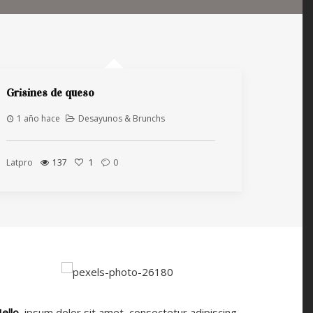
Grisines de queso
1 año hace
Desayunos & Brunchs
Latpro
137
1
0
ello,
ipsum dolor sit amet, consectetur adipiscing