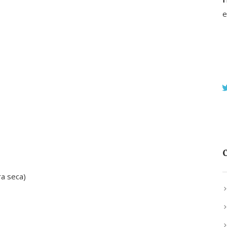
e
C
a seca)