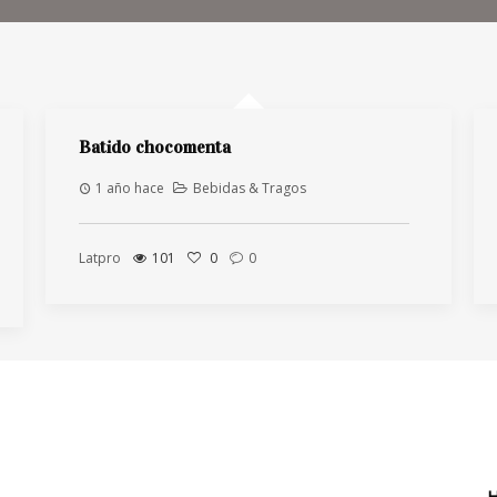
Batido chocomenta
1 año hace
Bebidas & Tragos
Latpro
101
0
0
H