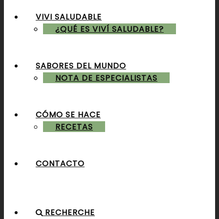
VIVI SALUDABLE
ALMUERZOS & CENAS
¿QUÉ ES VIVÍ SALUDABLE?
SABORES DEL MUNDO
POSTRES & TORTAS
NOTA DE ESPECIALISTAS
CÓMO SE HACE
RECETAS
CONTACTO
RECHERCHE