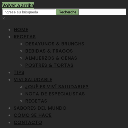
Volver a arriba
×
HOME
RECETAS
DESAYUNOS & BRUNCHS
BEBIDAS & TRAGOS
ALMUERZOS & CENAS
POSTRES & TORTAS
TIPS
VIVI SALUDABLE
¿QUÉ ES VIVÍ SALUDABLE?
NOTA DE ESPECIALISTAS
RECETAS
SABORES DEL MUNDO
CÓMO SE HACE
CONTACTO