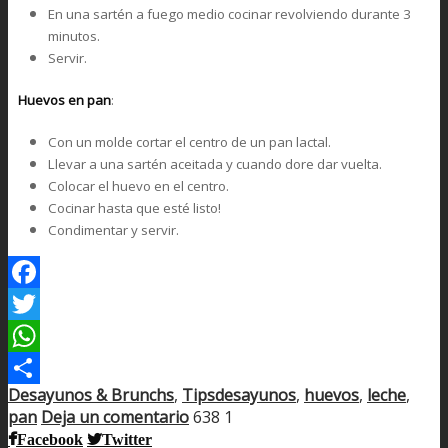
En una sartén a fuego medio cocinar revolviendo durante 3
minutos.
Servir.
Huevos en pan
:
Con un molde cortar el centro de un pan lactal.
Llevar a una sartén aceitada y cuando dore dar vuelta.
Colocar el huevo en el centro.
Cocinar hasta que esté listo!
Condimentar y servir.
Facebook
Twitter
WhatsApp
Desayunos & Brunchs
,
Tips
desayunos
,
huevos
,
leche
,
Compartir
pan
Deja un comentario
638
1
Facebook
Twitter