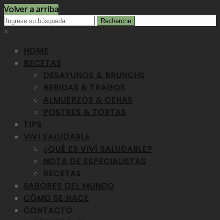
Volver a arriba
×
HOME
RECETAS
DESAYUNOS & BRUNCHS
BEBIDAS & TRAGOS
ALMUERZOS & CENAS
POSTRES & TORTAS
TIPS
VIVI SALUDABLE
¿QUÉ ES VIVÍ SALUDABLE?
NOTA DE ESPECIALISTAS
RECETAS
SABORES DEL MUNDO
CÓMO SE HACE
CONTACTO