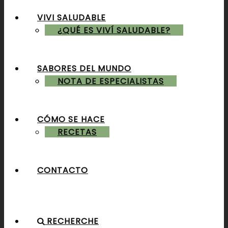
VIVI SALUDABLE
ALMUERZOS & CENAS
¿QUÉ ES VIVÍ SALUDABLE?
SABORES DEL MUNDO
POSTRES & TORTAS
NOTA DE ESPECIALISTAS
CÓMO SE HACE
RECETAS
CONTACTO
RECHERCHE