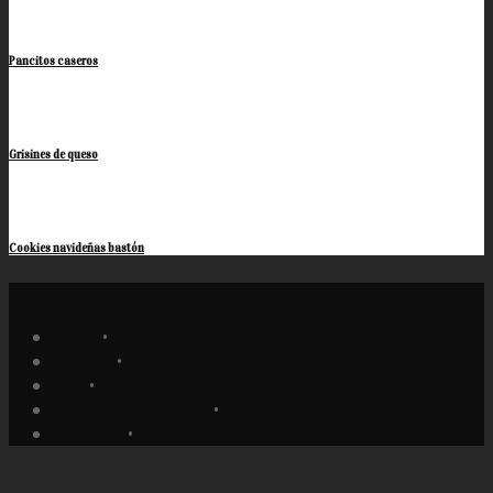
Pancitos caseros
Grisines de queso
Cookies navideñas bastón
Home
•
Recetas
•
Tips
•
Sabores del Mundo
•
Contacto
•