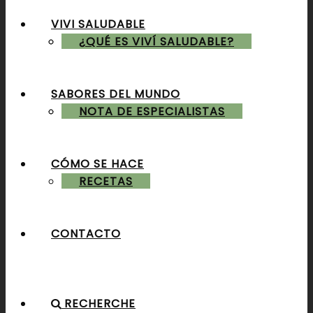
VIVI SALUDABLE
ALMUERZOS & CENAS
¿QUÉ ES VIVÍ SALUDABLE?
SABORES DEL MUNDO
POSTRES & TORTAS
NOTA DE ESPECIALISTAS
CÓMO SE HACE
RECETAS
CONTACTO
RECHERCHE