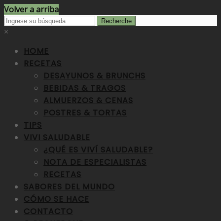
Volver a arriba
×
HOME
RECETAS
DESAYUNOS & BRUNCHS
BEBIDAS & TRAGOS
ALMUERZOS & CENAS
POSTRES & TORTAS
TIPS
VIVI SALUDABLE
¿QUÉ ES VIVÍ SALUDABLE?
NOTA DE ESPECIALISTAS
RECETAS
SABORES DEL MUNDO
CÓMO SE HACE
CONTACTO