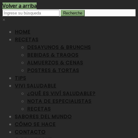
Volver a arriba
×
HOME
RECETAS
DESAYUNOS & BRUNCHS
BEBIDAS & TRAGOS
ALMUERZOS & CENAS
POSTRES & TORTAS
TIPS
VIVI SALUDABLE
¿QUÉ ES VIVÍ SALUDABLE?
NOTA DE ESPECIALISTAS
RECETAS
SABORES DEL MUNDO
CÓMO SE HACE
CONTACTO