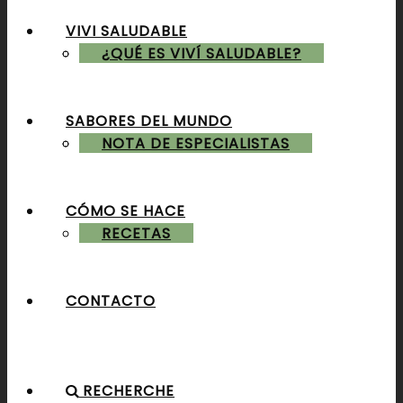
VIVI SALUDABLE
ALMUERZOS & CENAS
¿QUÉ ES VIVÍ SALUDABLE?
SABORES DEL MUNDO
POSTRES & TORTAS
NOTA DE ESPECIALISTAS
CÓMO SE HACE
RECETAS
CONTACTO
RECHERCHE