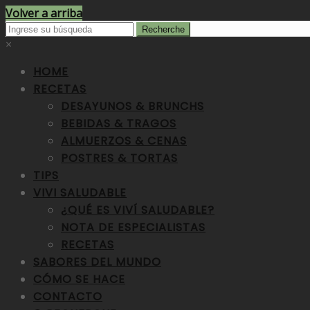
Volver a arriba
×
HOME
RECETAS
DESAYUNOS & BRUNCHS
BEBIDAS & TRAGOS
ALMUERZOS & CENAS
POSTRES & TORTAS
TIPS
VIVI SALUDABLE
¿QUÉ ES VIVÍ SALUDABLE?
NOTA DE ESPECIALISTAS
RECETAS
SABORES DEL MUNDO
CÓMO SE HACE
CONTACTO