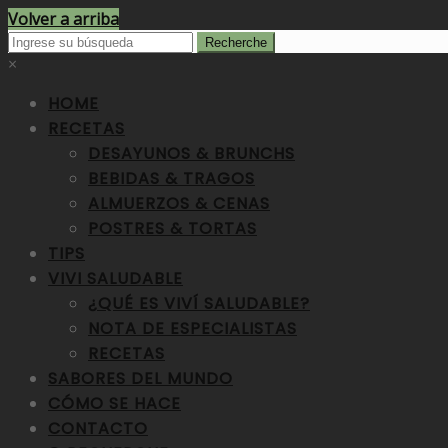
Volver a arriba
×
HOME
RECETAS
DESAYUNOS & BRUNCHS
BEBIDAS & TRAGOS
ALMUERZOS & CENAS
POSTRES & TORTAS
TIPS
VIVI SALUDABLE
¿QUÉ ES VIVÍ SALUDABLE?
NOTA DE ESPECIALISTAS
RECETAS
SABORES DEL MUNDO
CÓMO SE HACE
CONTACTO