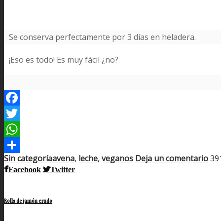
Se conserva perfectamente por 3 días en heladera.
¡Eso es todo! Es muy fácil ¿no?
Facebook
Twitter
WhatsApp
Sin categoría
avena
,
leche
,
veganos
Deja un comentario
39
Compartir
Facebook
Twitter
Rolls de jamón crudo