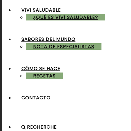
VIVI SALUDABLE
ALMUERZOS & CENAS
¿QUÉ ES VIVÍ SALUDABLE?
SABORES DEL MUNDO
POSTRES & TORTAS
NOTA DE ESPECIALISTAS
CÓMO SE HACE
RECETAS
CONTACTO
RECHERCHE