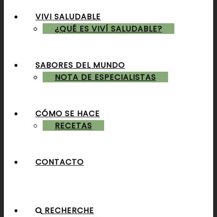
VIVI SALUDABLE
ALMUERZOS & CENAS
¿QUÉ ES VIVÍ SALUDABLE?
SABORES DEL MUNDO
POSTRES & TORTAS
NOTA DE ESPECIALISTAS
CÓMO SE HACE
RECETAS
CONTACTO
RECHERCHE