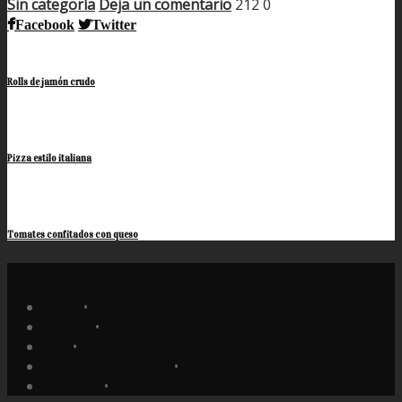
Sin categoría
Deja un comentario
212
0
Compartir
Facebook
Twitter
Rolls de jamón crudo
Pizza estilo italiana
Tomates confitados con queso
Home
•
Recetas
•
Tips
•
Sabores del Mundo
•
Contacto
•