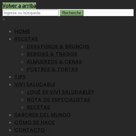
Volver a arriba
×
HOME
RECETAS
DESAYUNOS & BRUNCHS
BEBIDAS & TRAGOS
ALMUERZOS & CENAS
POSTRES & TORTAS
TIPS
VIVI SALUDABLE
¿QUÉ ES VIVÍ SALUDABLE?
NOTA DE ESPECIALISTAS
RECETAS
SABORES DEL MUNDO
CÓMO SE HACE
CONTACTO