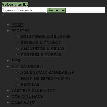
Volver a arriba
×
HOME
RECETAS
DESAYUNOS & BRUNCHS
BEBIDAS & TRAGOS
ALMUERZOS & CENAS
POSTRES & TORTAS
TIPS
VIVI SALUDABLE
¿QUÉ ES VIVÍ SALUDABLE?
NOTA DE ESPECIALISTAS
RECETAS
SABORES DEL MUNDO
CÓMO SE HACE
CONTACTO