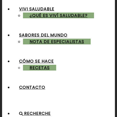
VIVI SALUDABLE
ALMUERZOS & CENAS
¿QUÉ ES VIVÍ SALUDABLE?
SABORES DEL MUNDO
POSTRES & TORTAS
NOTA DE ESPECIALISTAS
CÓMO SE HACE
RECETAS
CONTACTO
RECHERCHE