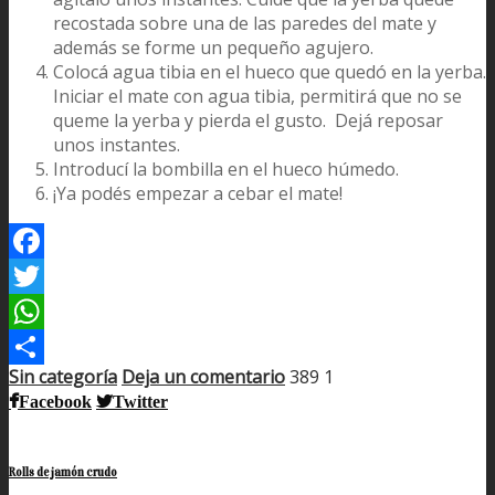
recostada sobre una de las paredes del mate y
además se forme un pequeño agujero.
Colocá agua tibia en el hueco que quedó en la yerba.
Iniciar el mate con agua tibia, permitirá que no se
queme la yerba y pierda el gusto. Dejá reposar
unos instantes.
Introducí la bombilla en el hueco húmedo.
¡Ya podés empezar a cebar el mate!
Facebook
Twitter
WhatsApp
Sin categoría
Deja un comentario
389
1
Compartir
Facebook
Twitter
Rolls de jamón crudo