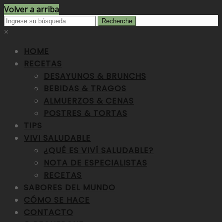
Volver a arriba
×
HOME
RECETAS
DESAYUNOS & BRUNCHS
BEBIDAS & TRAGOS
ALMUERZOS & CENAS
POSTRES & TORTAS
TIPS
VIVI SALUDABLE
¿QUÉ ES VIVÍ SALUDABLE?
NOTA DE ESPECIALISTAS
RECETAS
SABORES DEL MUNDO
CÓMO SE HACE
CONTACTO