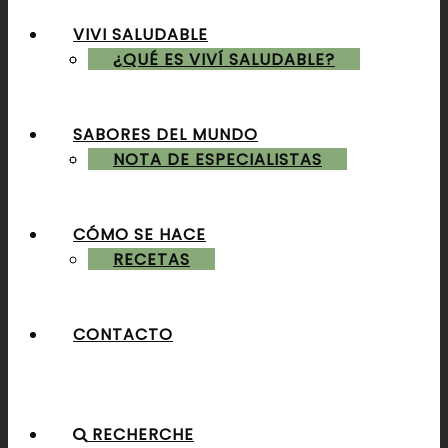
VIVI SALUDABLE
ALMUERZOS & CENAS
¿QUÉ ES VIVÍ SALUDABLE?
SABORES DEL MUNDO
POSTRES & TORTAS
NOTA DE ESPECIALISTAS
CÓMO SE HACE
RECETAS
CONTACTO
RECHERCHE