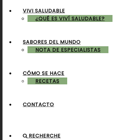
VIVI SALUDABLE
ALMUERZOS & CENAS
¿QUÉ ES VIVÍ SALUDABLE?
SABORES DEL MUNDO
POSTRES & TORTAS
NOTA DE ESPECIALISTAS
CÓMO SE HACE
RECETAS
CONTACTO
RECHERCHE