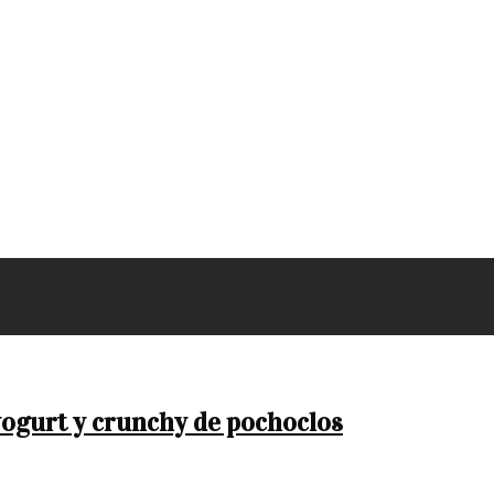
yogurt y crunchy de pochoclos