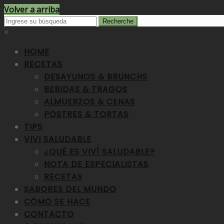
Volver a arriba
×
HOME
RECETAS
DESAYUNOS & BRUNCHS
BEBIDAS & TRAGOS
ALMUERZOS & CENAS
POSTRES & TORTAS
TIPS
VIVI SALUDABLE
¿QUÉ ES VIVÍ SALUDABLE?
NOTA DE ESPECIALISTAS
RECETAS
SABORES DEL MUNDO
CÓMO SE HACE
CONTACTO