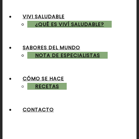
VIVI SALUDABLE
ALMUERZOS & CENAS
¿QUÉ ES VIVÍ SALUDABLE?
SABORES DEL MUNDO
POSTRES & TORTAS
NOTA DE ESPECIALISTAS
CÓMO SE HACE
RECETAS
CONTACTO