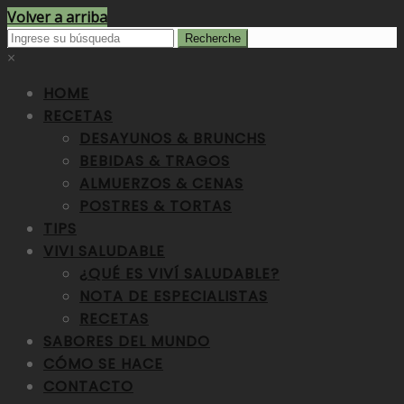
Volver a arriba
×
HOME
RECETAS
DESAYUNOS & BRUNCHS
BEBIDAS & TRAGOS
ALMUERZOS & CENAS
POSTRES & TORTAS
TIPS
VIVI SALUDABLE
¿QUÉ ES VIVÍ SALUDABLE?
NOTA DE ESPECIALISTAS
RECETAS
SABORES DEL MUNDO
CÓMO SE HACE
CONTACTO